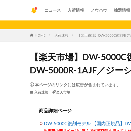
ニュース
入荷情報
ノウハウ
抽選情報
【重要
HOME
入荷速報
【楽天市場】DW-5000C復刻モデル
【楽天市場】DW-5000
DW-5000R-1AJF／ジ
本ページのリンクには広告が含まれています。
入荷速報
楽天市場
商品詳細ページ
DW-5000C復刻モデル 【国内正規品】DW-
※実際の商品ページに進んで在庫確認を行ってく