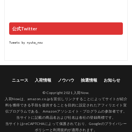
公式Twitter
Tweets by nyuka_now
ニュース
入荷情報
ノウハウ
抽選情報
お知らせ
© Copyright 2021 入荷Now.
入荷Nowは、amazon.co.jpを宣伝しリンクすることによってサイトが紹介
料を獲得できる手段を提供することを目的に設定されたアフィリエイト宣
伝プログラムである、 Amazonアソシエイト・プログラムの参加者です。
当サイトに記載の商品名および社名は各社の登録商標です。
当サイトはreCAPTCHAによって保護されており、Googleの
プライバシー
ポリシー
と
利用規約
が適用されます。