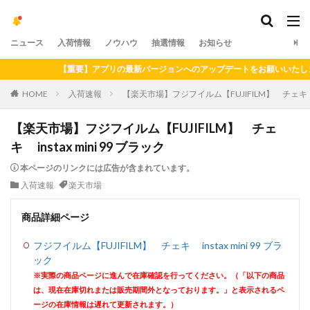
ニュース
入荷情報
ノウハウ
抽選情報
お知らせ
【重要】アプリの最新バージョンへのアップデートをお願いいたします（2
HOME
入荷速報
【楽天市場】フジフイルム【FUJIFILM】 チェキ ins
【楽天市場】フジフイルム【FUJIFILM】 チェ
キ instax mini 99 ブラック
本ページのリンクには広告が含まれています。
入荷速報
楽天市場
商品詳細ページ
フジフイルム【FUJIFILM】 チェキ instax mini 99 ブラ
ック
※実際の商品ページに進んで在庫確認を行ってください。（「以下の商品
は、現在在庫切れまたは販売期間外となっております。」と表示されるペ
ージの在庫情報は遅れて更新されます。）