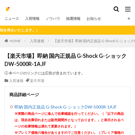
ニュース
入荷情報
ノウハウ
抽選情報
お知らせ
停止いたします。）
HOME
入荷速報
【楽天市場】即納 国内正規品 G-Shock G-ショックDW
【楽天市場】即納 国内正規品 G-Shock G-ショック
DW-5000R-1AJF
本ページのリンクには広告が含まれています。
入荷速報
楽天市場
商品詳細ページ
即納 国内正規品 G-Shock G-ショックDW-5000R-1AJF
※実際の商品ページに進んで在庫確認を行ってください。（「以下の商品
は、現在在庫切れまたは販売期間外となっております。」と表示されるペ
ージの在庫情報は遅れて更新されます。）
※プレミア価格の場合がありますのでご注意ください。（プレミア価格の