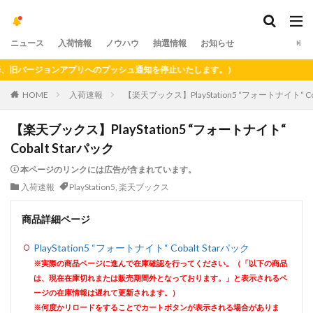
ニュース
入荷情報
ノウハウ
抽選情報
お知らせ
バージョンアプリへのプッシュ通知を停止いたします。）
HOME
入荷速報
【楽天ブックス】PlayStation5 “フォートナイト“ Cob
【楽天ブックス】PlayStation5 “フォートナイト“
Cobalt Starパック
本ページのリンクには広告が含まれています。
入荷速報
PlayStation5
,
楽天ブックス
商品詳細ページ
PlayStation5 “フォートナイト“ Cobalt Starパック
※実際の商品ページに進んで在庫確認を行ってください。（「以下の商品
は、現在在庫切れまたは販売期間外となっております。」と表示されるペ
ージの在庫情報は遅れて更新されます。）
※何度かリロードをすることでカートボタンが表示される場合がありま