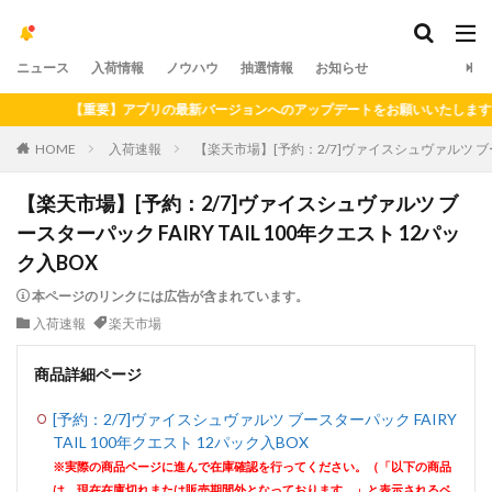
ニュース
入荷情報
ノウハウ
抽選情報
お知らせ
【重要】アプリの最新バージョンへのアップデートをお願いいたします（20
HOME
入荷速報
【楽天市場】[予約：2/7]ヴァイスシュヴァルツ ブースタ
【楽天市場】[予約：2/7]ヴァイスシュヴァルツ ブ
ースターパック FAIRY TAIL 100年クエスト 12パッ
ク入BOX
本ページのリンクには広告が含まれています。
入荷速報
楽天市場
商品詳細ページ
[予約：2/7]ヴァイスシュヴァルツ ブースターパック FAIRY
TAIL 100年クエスト 12パック入BOX
※実際の商品ページに進んで在庫確認を行ってください。（「以下の商品
は、現在在庫切れまたは販売期間外となっております。」と表示されるペ