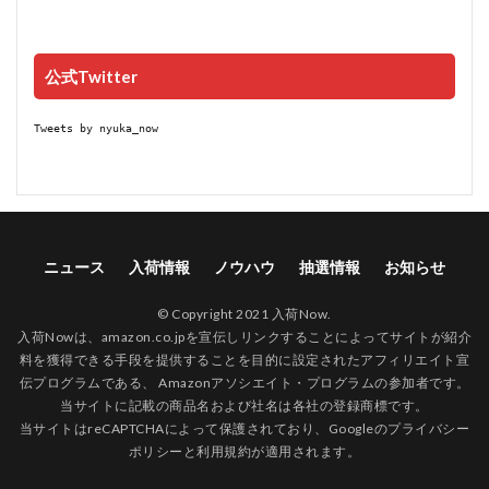
公式Twitter
Tweets by nyuka_now
ニュース
入荷情報
ノウハウ
抽選情報
お知らせ
© Copyright 2021 入荷Now.
入荷Nowは、amazon.co.jpを宣伝しリンクすることによってサイトが紹介
料を獲得できる手段を提供することを目的に設定されたアフィリエイト宣
伝プログラムである、 Amazonアソシエイト・プログラムの参加者です。
当サイトに記載の商品名および社名は各社の登録商標です。
当サイトはreCAPTCHAによって保護されており、Googleの
プライバシー
ポリシー
と
利用規約
が適用されます。