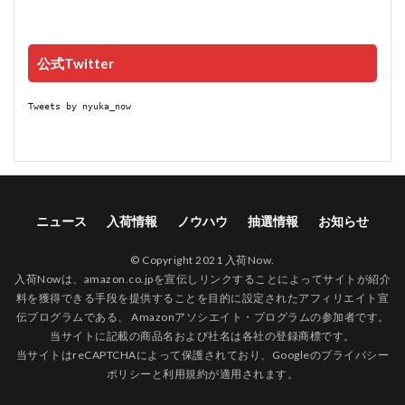
公式Twitter
Tweets by nyuka_now
ニュース
入荷情報
ノウハウ
抽選情報
お知らせ
© Copyright 2021 入荷Now.
入荷Nowは、amazon.co.jpを宣伝しリンクすることによってサイトが紹介
料を獲得できる手段を提供することを目的に設定されたアフィリエイト宣
伝プログラムである、 Amazonアソシエイト・プログラムの参加者です。
当サイトに記載の商品名および社名は各社の登録商標です。
当サイトはreCAPTCHAによって保護されており、Googleの
プライバシー
ポリシー
と
利用規約
が適用されます。