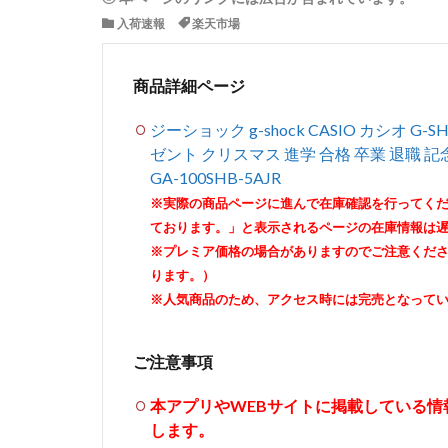
入荷速報
楽天市場
商品詳細ページ
ジーショック g-shock CASIO カシオ 
ゼント クリスマス 進学 合格 卒業 退職 
GA-100SHB-5AJR
※実際の商品ページに進んで在庫確認を行ってく
ております。」と表示されるページの在庫情報は
※プレミア価格の場合がありますのでご注意くだ
ります。）
※人気商品のため、アクセス時には完売となって
ご注意事項
本アプリやWEBサイトに掲載している
します。