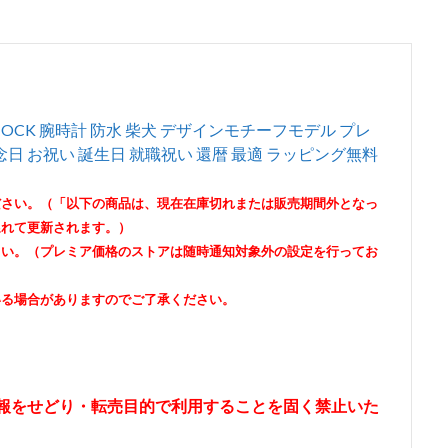
G-SHOCK 腕時計 防水 柴犬 デザインモチーフモデル プレ
記念日 お祝い 誕生日 就職祝い 還暦 最適 ラッピング無料
ださい。（「以下の商品は、現在在庫切れまたは販売期間外となっ
遅れて更新されます。）
さい。（プレミア価格のストアは随時通知対象外の設定を行ってお
いる場合がありますのでご了承ください。
情報をせどり・転売目的で利用することを固く禁止いた