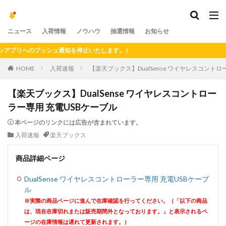
ニュース
入荷情報
ノウハウ
抽選情報
お知らせ
プリへのプッシュ通知を停止いたします。）
HOME
入荷速報
【楽天ブックス】DualSense ワイヤレスコントロ
【楽天ブックス】DualSense ワイヤレスコントロー
ラー専用 充電USBケーブル
本ページのリンクには広告が含まれています。
入荷速報
楽天ブックス
商品詳細ページ
DualSense ワイヤレスコントローラー専用 充電USBケーブ
ル
※実際の商品ページに進んで在庫確認を行ってください。（「以下の商品
は、現在在庫切れまたは販売期間外となっております。」と表示されるペ
ージの在庫情報は遅れて更新されます。）