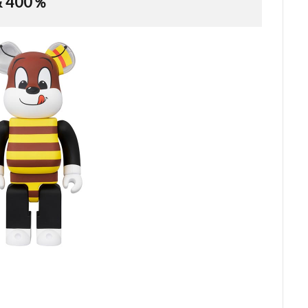
& 400％