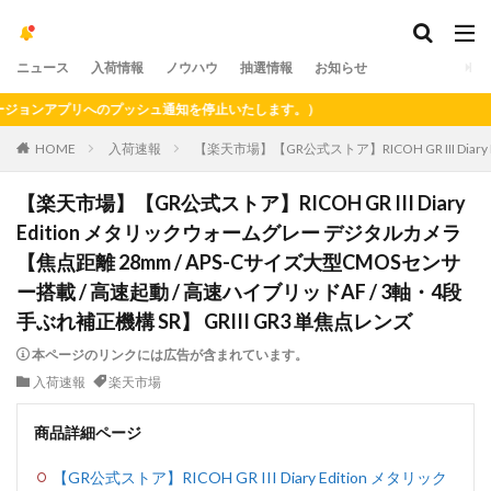
ニュース
入荷情報
ノウハウ
抽選情報
お知らせ
ンアプリへのプッシュ通知を停止いたします。）
HOME
入荷速報
【楽天市場】【GR公式ストア】RICOH GR III Dia
【楽天市場】【GR公式ストア】RICOH GR III Diary
Edition メタリックウォームグレー デジタルカメラ
【焦点距離 28mm / APS-Cサイズ大型CMOSセンサ
ー搭載 / 高速起動 / 高速ハイブリッドAF / 3軸・4段
手ぶれ補正機構 SR】 GRIII GR3 単焦点レンズ
本ページのリンクには広告が含まれています。
入荷速報
楽天市場
商品詳細ページ
【GR公式ストア】RICOH GR III Diary Edition メタリック