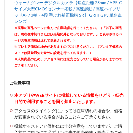
ウォームグレー デジタルカメラ【焦点距離 28mm / APS-C
サイズ大型CMOSセンサー搭載 / 高速起動 / 高速ハイブリ
ッドAF / 3軸・4段 手ぶれ補正機構 SR】 GRIII GR3 単焦点
レンズ
※実際の商品ページに進んで在庫確認を行ってください。（「以下の商品
は、現在在庫切れまたは販売期間外となっております。」と表示されるペ
ージの在庫情報は遅れて更新されます。）
※プレミア価格の場合がありますのでご注意ください。（プレミア価格の
ストアは随時通知対象外の設定を行っております。）
※人気商品のため、アクセス時には完売となっている場合がありますので
ご了承ください。
ご注意事項
本アプリやWEBサイトに掲載している情報をせどり・転売
目的で利用することを固く禁止いたします。
アクセスのタイミングによっては在庫切れの場合や、価格
が変更されている場合があることをご了承ください。
掲載するストアと価格には十分注意をしていますが、ご購
入前にご自身にて必ずリンク先の販売価格・販売元をご確