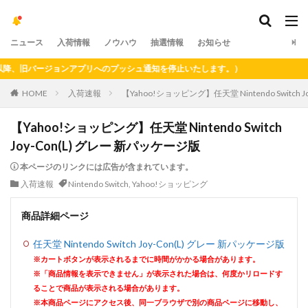
ニュース
入荷情報
ノウハウ
抽選情報
お知らせ
、旧バージョンアプリへのプッシュ通知を停止いたします。）
HOME
入荷速報
【Yahoo!ショッピング】任天堂 Nintendo Switch 
【Yahoo!ショッピング】任天堂 Nintendo Switch
Joy-Con(L) グレー 新パッケージ版
本ページのリンクには広告が含まれています。
入荷速報
Nintendo Switch
,
Yahoo!ショッピング
商品詳細ページ
任天堂 Nintendo Switch Joy-Con(L) グレー 新パッケージ版
※カートボタンが表示されるまでに時間がかかる場合があります。
※「商品情報を表示できません」が表示された場合は、何度かリロードす
ることで商品が表示される場合があります。
※本商品ページにアクセス後、同一ブラウザで別の商品ページに移動し、