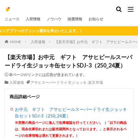
ニュース
入荷情報
ノウハウ
抽選情報
お知らせ
アプリへのプッシュ通知を停止いたします。）
HOME
入荷速報
【楽天市場】お中元 ギフト アサヒビールスーパード
【楽天市場】お中元 ギフト アサヒビールスーパ
ードライ生ジョッキ缶セットSDJ-3（250_24夏）
本ページのリンクには広告が含まれています。
入荷速報
アサヒスーパードライ 生ジョッキ
,
楽天市場
商品詳細ページ
お中元 ギフト アサヒビールスーパードライ生ジョッキ
缶セットSDJ-3（250_24夏）
※実際の商品ページに進んで在庫確認を行ってください。（「以下の商品
は、現在在庫切れまたは販売期間外となっております。」と表示されるペ
ージの在庫情報は遅れて更新されます。）