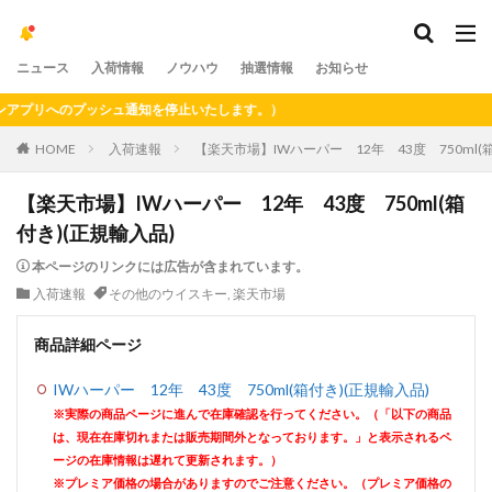
ニュース
入荷情報
ノウハウ
抽選情報
お知らせ
リへのプッシュ通知を停止いたします。）
HOME
入荷速報
【楽天市場】IWハーパー 12年 43度 750ml(
【楽天市場】IWハーパー 12年 43度 750ml(箱
付き)(正規輸入品)
本ページのリンクには広告が含まれています。
入荷速報
その他のウイスキー
,
楽天市場
商品詳細ページ
IWハーパー 12年 43度 750ml(箱付き)(正規輸入品)
※実際の商品ページに進んで在庫確認を行ってください。（「以下の商品
は、現在在庫切れまたは販売期間外となっております。」と表示されるペ
ージの在庫情報は遅れて更新されます。）
※プレミア価格の場合がありますのでご注意ください。（プレミア価格の