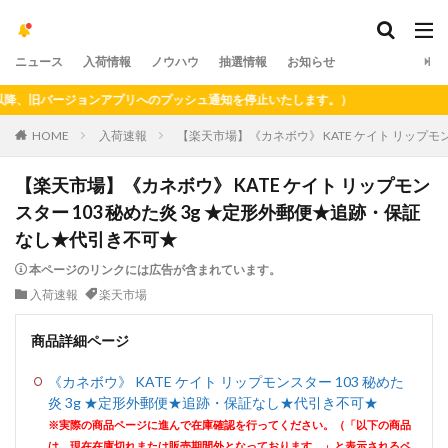
ニュース
入荷情報
ノウハウ
抽選情報
お知らせ
、旧バージョンアプリへのプッシュ通知を停止いたします。）
HOME
入荷速報
【楽天市場】《カネボウ》 KATE ケイト リップモ
【楽天市場】《カネボウ》 KATE ケイト リップモン
スター 103 秘めた炎 3g ★定形外郵便★追跡・保証
なし★代引き不可★
本ページのリンクには広告が含まれています。
入荷速報
楽天市場
商品詳細ページ
《カネボウ》 KATE ケイト リップモンスター 103 秘めた
炎 3g ★定形外郵便★追跡・保証なし★代引き不可★
※実際の商品ページに進んで在庫確認を行ってください。（「以下の商品
は、現在在庫切れまたは販売期間外となっております。」と表示されるペ