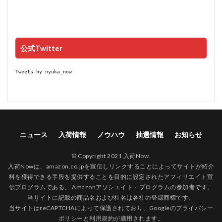
公式Twitter
Tweets by nyuka_now
ニュース
入荷情報
ノウハウ
抽選情報
お知らせ
© Copyright 2021 入荷Now.
入荷Nowは、amazon.co.jpを宣伝しリンクすることによってサイトが紹介
料を獲得できる手段を提供することを目的に設定されたアフィリエイト宣
伝プログラムである、 Amazonアソシエイト・プログラムの参加者です。
当サイトに記載の商品名および社名は各社の登録商標です。
当サイトはreCAPTCHAによって保護されており、Googleの
プライバシー
ポリシー
と
利用規約
が適用されます。