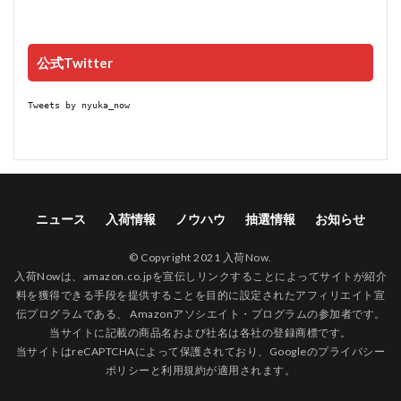
公式Twitter
Tweets by nyuka_now
ニュース
入荷情報
ノウハウ
抽選情報
お知らせ
© Copyright 2021 入荷Now.
入荷Nowは、amazon.co.jpを宣伝しリンクすることによってサイトが紹介
料を獲得できる手段を提供することを目的に設定されたアフィリエイト宣
伝プログラムである、 Amazonアソシエイト・プログラムの参加者です。
当サイトに記載の商品名および社名は各社の登録商標です。
当サイトはreCAPTCHAによって保護されており、Googleの
プライバシー
ポリシー
と
利用規約
が適用されます。