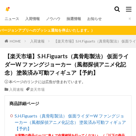
ニュース
入荷情報
ノウハウ
抽選情報
お知らせ
ジョンアプリへのプッシュ通知を停止いたします。）
HOME
入荷速報
【楽天市場】S.H.Figuarts（真骨彫製法）
【楽天市場】S.H.Figuarts（真骨彫製法） 仮面ライ
ダーW ファングジョーカー（風都探偵アニメ化記
念） 塗装済み可動フィギュア【予約】
本ページのリンクには広告が含まれています。
入荷速報
楽天市場
商品詳細ページ
S.H.Figuarts（真骨彫製法） 仮面ライダーW ファングジョ
ーカー（風都探偵アニメ化記念） 塗装済み可動フィギュア
【予約】
※実際の商品ページに進んで在庫確認を行ってください。（「以下の商品