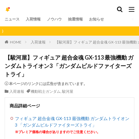
ニュース
入荷情報
ノウハウ
抽選情報
お知らせ
【
HOME
入荷速報
【駿河屋】フィギュア 超合金魂 GX-113 最強
【駿河屋】フィギュア 超合金魂 GX-113 最強機動 ガ
ンダムトライオン3 「ガンダムビルドファイターズ
トライ」
本ページのリンクには広告が含まれています。
入荷速報
機動戦士ガンダム
,
駿河屋
商品詳細ページ
フィギュア 超合金魂 GX-113 最強機動 ガンダムトライオン
3 「ガンダムビルドファイターズトライ」
※プレミア価格の場合がありますのでご注意ください。