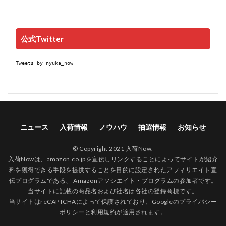
公式Twitter
Tweets by nyuka_now
ニュース
入荷情報
ノウハウ
抽選情報
お知らせ
© Copyright 2021 入荷Now.
入荷Nowは、amazon.co.jpを宣伝しリンクすることによってサイトが紹介
料を獲得できる手段を提供することを目的に設定されたアフィリエイト宣
伝プログラムである、 Amazonアソシエイト・プログラムの参加者です。
当サイトに記載の商品名および社名は各社の登録商標です。
当サイトはreCAPTCHAによって保護されており、Googleの
プライバシー
ポリシー
と
利用規約
が適用されます。