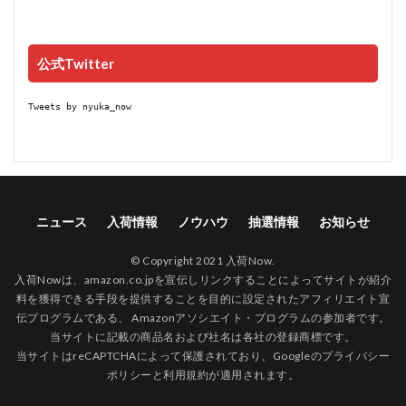
公式Twitter
Tweets by nyuka_now
ニュース
入荷情報
ノウハウ
抽選情報
お知らせ
© Copyright 2021 入荷Now.
入荷Nowは、amazon.co.jpを宣伝しリンクすることによってサイトが紹介
料を獲得できる手段を提供することを目的に設定されたアフィリエイト宣
伝プログラムである、 Amazonアソシエイト・プログラムの参加者です。
当サイトに記載の商品名および社名は各社の登録商標です。
当サイトはreCAPTCHAによって保護されており、Googleの
プライバシー
ポリシー
と
利用規約
が適用されます。