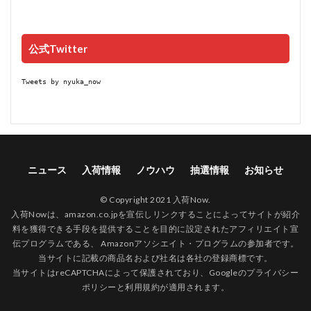
公式Twitter
Tweets by nyuka_now
ニュース
入荷情報
ノウハウ
抽選情報
お知らせ
© Copyright 2021 入荷Now.
入荷Nowは、amazon.co.jpを宣伝しリンクすることによってサイトが紹介
料を獲得できる手段を提供することを目的に設定されたアフィリエイト宣
伝プログラムである、 Amazonアソシエイト・プログラムの参加者です。
当サイトに記載の商品名および社名は各社の登録商標です。
当サイトはreCAPTCHAによって保護されており、Googleの
プライバシー
ポリシー
と
利用規約
が適用されます。