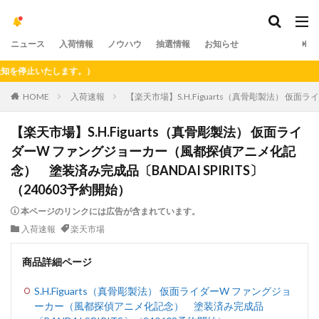
ニュース
入荷情報
ノウハウ
抽選情報
お知らせ
停止いたします。）
HOME
入荷速報
【楽天市場】S.H.Figuarts（真骨彫製法） 仮面
【楽天市場】S.H.Figuarts（真骨彫製法） 仮面ライ
ダーW ファングジョーカー（風都探偵アニメ化記
念） 塗装済み完成品〔BANDAI SPIRITS〕
（240603予約開始）
本ページのリンクには広告が含まれています。
入荷速報
楽天市場
商品詳細ページ
S.H.Figuarts（真骨彫製法） 仮面ライダーW ファングジョ
ーカー（風都探偵アニメ化記念） 塗装済み完成品