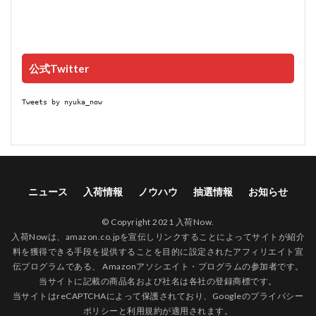
公式Twitter
Tweets by nyuka_now
ニュース
入荷情報
ノウハウ
抽選情報
お知らせ
© Copyright 2021 入荷Now.
入荷Nowは、amazon.co.jpを宣伝しリンクすることによってサイトが紹介
料を獲得できる手段を提供することを目的に設定されたアフィリエイト宣
伝プログラムである、 Amazonアソシエイト・プログラムの参加者です。
当サイトに記載の商品名および社名は各社の登録商標です。
当サイトはreCAPTCHAによって保護されており、Googleの
プライバシー
ポリシー
と
利用規約
が適用されます。