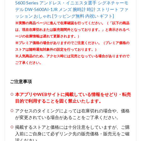
5600 Series アンドレス・イニエスタ選手 シグネチャーモ
デル DW-5600AI-1JR メンズ 腕時計 時計 ストリート ファ
ッション おしゃれ [ラッピング無料 内祝い ギフト]
※実際の商品ページに進んで在庫確認を行ってください。（「以下の商品
は、現在在庫切れまたは販売期間外となっております。」と表示されるペ
ージの在庫情報は遅れて更新されます。）
※プレミア価格の場合がありますのでご注意ください。（プレミア価格の
ストアは随時通知対象外の設定を行っております。）
※人気商品のため、アクセス時には完売となっている場合がありますので
ご了承ください。
ご注意事項
本アプリやWEBサイトに掲載している情報をせどり・転売
目的で利用することを固く禁止いたします。
アクセスのタイミングによっては在庫切れの場合や、価格
が変更されている場合があることをご了承ください。
掲載するストアと価格には十分注意をしていますが、ご購
入前にご自身にて必ずリンク先の販売価格・販売元をご確
認ください。