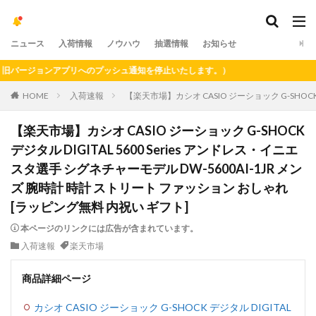
ニュース
入荷情報
ノウハウ
抽選情報
お知らせ
ージョンアプリへのプッシュ通知を停止いたします。）
HOME
入荷速報
【楽天市場】カシオ CASIO ジーショック G-SHOCK
【楽天市場】カシオ CASIO ジーショック G-SHOCK
デジタル DIGITAL 5600 Series アンドレス・イニエ
スタ選手 シグネチャーモデル DW-5600AI-1JR メン
ズ 腕時計 時計 ストリート ファッション おしゃれ
[ラッピング無料 内祝い ギフト]
本ページのリンクには広告が含まれています。
入荷速報
楽天市場
商品詳細ページ
カシオ CASIO ジーショック G-SHOCK デジタル DIGITAL