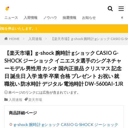
ニュース
入荷情報
ノウハウ
抽選情報
お知らせ
停止いたします。）
HOME
入荷速報
【楽天市場】g-shock 腕時計 gショック CASIO
【楽天市場】g-shock 腕時計 gショック CASIO G-
SHOCK ジーショック イニエスタ選手のシグネチャ
ーモデル 男性用 カシオ 国内正規品 クリスマス 記念
日 誕生日 入学 進学 卒業 合格 プレゼント お祝い 就
職祝い 防水時計 デジタル 電池時計 DW-5600AI-1JR
本ページのリンクには広告が含まれています。
入荷速報
楽天市場
商品詳細ページ
g-shock 腕時計 gショック CASIO G-SHOCK ジーショック