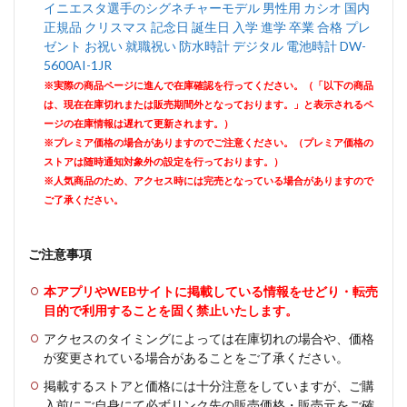
イニエスタ選手のシグネチャーモデル 男性用 カシオ 国内
正規品 クリスマス 記念日 誕生日 入学 進学 卒業 合格 プレ
ゼント お祝い 就職祝い 防水時計 デジタル 電池時計 DW-
5600AI-1JR
※実際の商品ページに進んで在庫確認を行ってください。（「以下の商品
は、現在在庫切れまたは販売期間外となっております。」と表示されるペ
ージの在庫情報は遅れて更新されます。）
※プレミア価格の場合がありますのでご注意ください。（プレミア価格の
ストアは随時通知対象外の設定を行っております。）
※人気商品のため、アクセス時には完売となっている場合がありますので
ご了承ください。
ご注意事項
本アプリやWEBサイトに掲載している情報をせどり・転売
目的で利用することを固く禁止いたします。
アクセスのタイミングによっては在庫切れの場合や、価格
が変更されている場合があることをご了承ください。
掲載するストアと価格には十分注意をしていますが、ご購
入前にご自身にて必ずリンク先の販売価格・販売元をご確