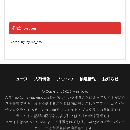
公式Twitter
Tweets by nyuka_now
ニュース
入荷情報
ノウハウ
抽選情報
お知らせ
© Copyright 2021 入荷Now.
入荷Nowは、amazon.co.jpを宣伝しリンクすることによってサイトが紹介
料を獲得できる手段を提供することを目的に設定されたアフィリエイト宣
伝プログラムである、 Amazonアソシエイト・プログラムの参加者です。
当サイトに記載の商品名および社名は各社の登録商標です。
当サイトはreCAPTCHAによって保護されており、Googleの
プライバシー
ポリシー
と
利用規約
が適用されます。