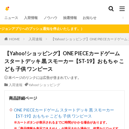
ニュース
入荷情報
ノウハウ
抽選情報
お知らせ
ョンアプリへのプッシュ通知を停止いたします。）
HOME
入荷速報
【Yahoo!ショッピング】ONE PIECEカードゲー
【Yahoo!ショッピング】ONE PIECEカードゲーム
スタートデッキ 黒 スモーカー【ST-19】おもちゃ こ
ども 子供 ワンピース
本ページのリンクには広告が含まれています。
入荷速報
Yahoo!ショッピング
商品詳細ページ
ONE PIECEカードゲーム スタートデッキ 黒 スモーカー
【ST-19】おもちゃ こども 子供 ワンピース
※カートボタンが表示されるまでに時間がかかる場合があります。
※「商品情報を表示できません」が表示された場合は、何度かリロードす