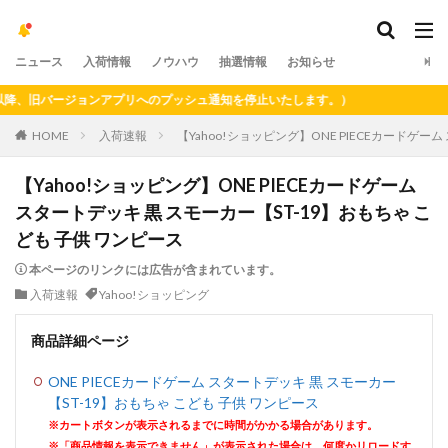
ニュース
入荷情報
ノウハウ
抽選情報
お知らせ
、旧バージョンアプリへのプッシュ通知を停止いたします。）
HOME
入荷速報
【Yahoo!ショッピング】ONE PIECEカードゲー
【Yahoo!ショッピング】ONE PIECEカードゲーム
スタートデッキ 黒 スモーカー【ST-19】おもちゃ こ
ども 子供 ワンピース
本ページのリンクには広告が含まれています。
入荷速報
Yahoo!ショッピング
商品詳細ページ
ONE PIECEカードゲーム スタートデッキ 黒 スモーカー
【ST-19】おもちゃ こども 子供 ワンピース
※カートボタンが表示されるまでに時間がかかる場合があります。
※「商品情報を表示できません」が表示された場合は、何度かリロードす