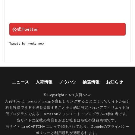
公式Twitter
Tweets by nyuka_now
ニュース
入荷情報
ノウハウ
抽選情報
お知らせ
© Copyright 2021 入荷Now.
入荷Nowは、amazon.co.jpを宣伝しリンクすることによってサイトが紹介
料を獲得できる手段を提供することを目的に設定されたアフィリエイト宣
伝プログラムである、 Amazonアソシエイト・プログラムの参加者です。
当サイトに記載の商品名および社名は各社の登録商標です。
当サイトはreCAPTCHAによって保護されており、Googleの
プライバシー
ポリシー
と
利用規約
が適用されます。