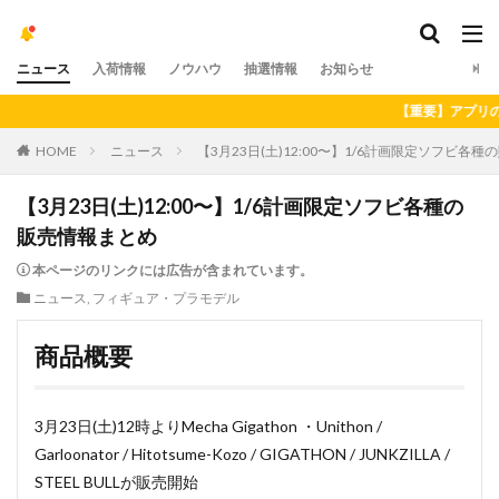
ニュース
入荷情報
ノウハウ
抽選情報
お知らせ
【重要】アプリの最新バージョン
HOME
ニュース
【3月23日(土)12:00〜】1/6計画限定ソフビ各
【3月23日(土)12:00〜】1/6計画限定ソフビ各種の
販売情報まとめ
本ページのリンクには広告が含まれています。
ニュース
,
フィギュア・プラモデル
商品概要
3月23日(土)12時よりMecha Gigathon ・Unithon /
Garloonator / Hitotsume-Kozo / GIGATHON / JUNKZILLA /
STEEL BULLが販売開始