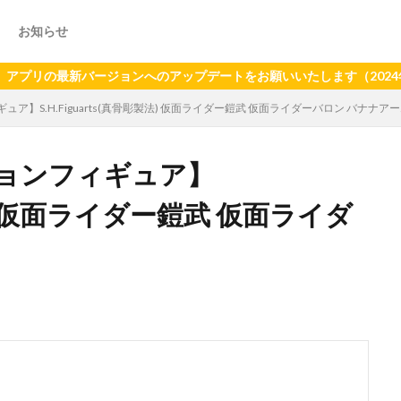
お知らせ
最新バージョンへのアップデートをお願いいたします（2024年6月2
】S.H.Figuarts(真骨彫製法) 仮面ライダー鎧武 仮面ライダーバロン バナナア
ョンフィギュア】
彫製法) 仮面ライダー鎧武 仮面ライダ