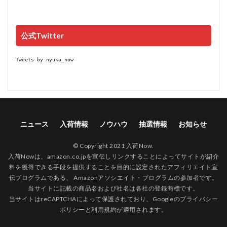
公式Twitter
Tweets by nyuka_now
ニュース
入荷情報
ノウハウ
抽選情報
お知らせ
© Copyright 2021 入荷Now.
入荷Nowは、amazon.co.jpを宣伝しリンクすることによってサイトが紹介
料を獲得できる手段を提供することを目的に設定されたアフィリエイト宣
伝プログラムである、 Amazonアソシエイト・プログラムの参加者です。
当サイトに記載の商品名および社名は各社の登録商標です。
当サイトはreCAPTCHAによって保護されており、Googleの
プライバシー
ポリシー
と
利用規約
が適用されます。