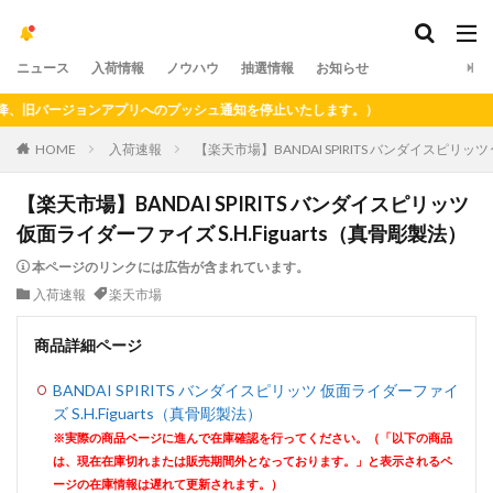
ニュース
入荷情報
ノウハウ
抽選情報
お知らせ
旧バージョンアプリへのプッシュ通知を停止いたします。）
HOME
入荷速報
【楽天市場】BANDAI SPIRITS バンダイスピリッツ
【楽天市場】BANDAI SPIRITS バンダイスピリッツ
仮面ライダーファイズ S.H.Figuarts（真骨彫製法）
本ページのリンクには広告が含まれています。
入荷速報
楽天市場
商品詳細ページ
BANDAI SPIRITS バンダイスピリッツ 仮面ライダーファイ
ズ S.H.Figuarts（真骨彫製法）
※実際の商品ページに進んで在庫確認を行ってください。（「以下の商品
は、現在在庫切れまたは販売期間外となっております。」と表示されるペ
ージの在庫情報は遅れて更新されます。）