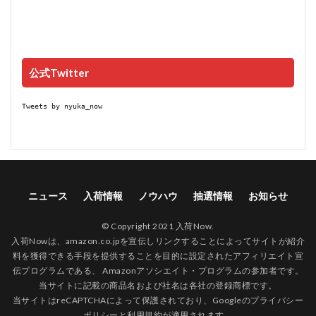
公式Twitter
Tweets by nyuka_now
ニュース
入荷情報
ノウハウ
抽選情報
お知らせ
© Copyright 2021 入荷Now.
入荷Nowは、amazon.co.jpを宣伝しリンクすることによってサイトが紹介
料を獲得できる手段を提供することを目的に設定されたアフィリエイト宣
伝プログラムである、 Amazonアソシエイト・プログラムの参加者です。
当サイトに記載の商品名および社名は各社の登録商標です。
当サイトはreCAPTCHAによって保護されており、Googleの
プライバシー
ポリシー
と
利用規約
が適用されます。