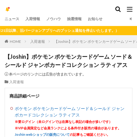
ニュース
入荷情報
ノウハウ
抽選情報
お知らせ
日以降、旧バージョンアプリへのプッシュ通知を停止いたします。）
HOME
入荷速報
【Joshin】ポケモン ポケモンカードゲーム ソ
【Joshin】ポケモン ポケモンカードゲーム ソード＆
シールド ジャンボカードコレクション ラティアス
本ページのリンクには広告が含まれています。
入荷速報
商品詳細ページ
ポケモン ポケモンカードゲーム ソード＆シールド ジャン
ボカードコレクション ラティアス
※要ログイン（未ログインでは在庫なし表記の場合が多いです）
※VIP会員限定など会員ランクによる条件付き販売の場合があります。
Joshin webショップの販売について
の記事もご確認ください。