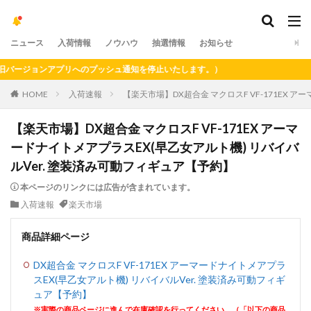
ニュース
入荷情報
ノウハウ
抽選情報
お知らせ
ージョンアプリへのプッシュ通知を停止いたします。）
HOME
入荷速報
【楽天市場】DX超合金 マクロスF VF-171EX 
【楽天市場】DX超合金 マクロスF VF-171EX アーマ
ードナイトメアプラスEX(早乙女アルト機) リバイバ
ルVer. 塗装済み可動フィギュア【予約】
本ページのリンクには広告が含まれています。
入荷速報
楽天市場
商品詳細ページ
DX超合金 マクロスF VF-171EX アーマードナイトメアプラ
スEX(早乙女アルト機) リバイバルVer. 塗装済み可動フィギ
ュア【予約】
※実際の商品ページに進んで在庫確認を行ってください。（「以下の商品