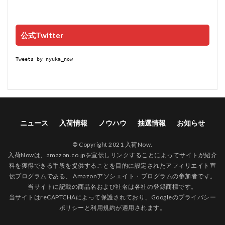
公式Twitter
Tweets by nyuka_now
ニュース
入荷情報
ノウハウ
抽選情報
お知らせ
© Copyright 2021 入荷Now.
入荷Nowは、amazon.co.jpを宣伝しリンクすることによってサイトが紹介
料を獲得できる手段を提供することを目的に設定されたアフィリエイト宣
伝プログラムである、 Amazonアソシエイト・プログラムの参加者です。
当サイトに記載の商品名および社名は各社の登録商標です。
当サイトはreCAPTCHAによって保護されており、Googleの
プライバシー
ポリシー
と
利用規約
が適用されます。