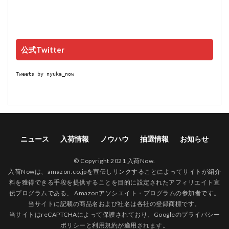
公式Twitter
Tweets by nyuka_now
ニュース
入荷情報
ノウハウ
抽選情報
お知らせ
© Copyright 2021 入荷Now.
入荷Nowは、amazon.co.jpを宣伝しリンクすることによってサイトが紹介
料を獲得できる手段を提供することを目的に設定されたアフィリエイト宣
伝プログラムである、 Amazonアソシエイト・プログラムの参加者です。
当サイトに記載の商品名および社名は各社の登録商標です。
当サイトはreCAPTCHAによって保護されており、Googleの
プライバシー
ポリシー
と
利用規約
が適用されます。