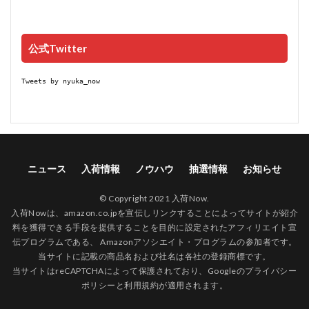
公式Twitter
Tweets by nyuka_now
ニュース
入荷情報
ノウハウ
抽選情報
お知らせ
© Copyright 2021 入荷Now.
入荷Nowは、amazon.co.jpを宣伝しリンクすることによってサイトが紹介
料を獲得できる手段を提供することを目的に設定されたアフィリエイト宣
伝プログラムである、 Amazonアソシエイト・プログラムの参加者です。
当サイトに記載の商品名および社名は各社の登録商標です。
当サイトはreCAPTCHAによって保護されており、Googleの
プライバシー
ポリシー
と
利用規約
が適用されます。