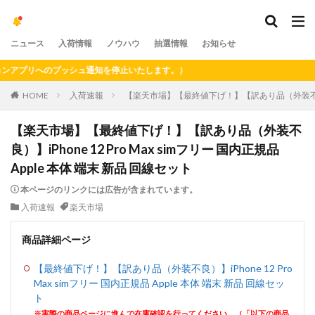
ニュース
入荷情報
ノウハウ
抽選情報
お知らせ
プリへのプッシュ通知を停止いたします。）
HOME
入荷速報
【楽天市場】【最終値下げ！】【訳あり品（外装不良）】iPh
【楽天市場】【最終値下げ！】【訳あり品（外装不
良）】iPhone 12 Pro Max simフリー 国内正規品
Apple 本体 端末 新品 回線セット
本ページのリンクには広告が含まれています。
入荷速報
楽天市場
商品詳細ページ
【最終値下げ！】【訳あり品（外装不良）】iPhone 12 Pro
Max simフリー 国内正規品 Apple 本体 端末 新品 回線セッ
ト
※実際の商品ページに進んで在庫確認を行ってください。（「以下の商品