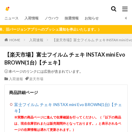
ニュース
入荷情報
ノウハウ
抽選情報
お知らせ
旧バージョンアプリへのプッシュ通知を停止いたします。）
HOME
入荷速報
【楽天市場】富士フイルム チェキ INSTAX mini Ev
【楽天市場】富士フイルム チェキ INSTAX mini Evo
BROWN(1台)【チェキ】
本ページのリンクには広告が含まれています。
入荷速報
楽天市場
商品詳細ページ
富士フイルム チェキ INSTAX mini Evo BROWN(1台)【チェ
キ】
※実際の商品ページに進んで在庫確認を行ってください。（「以下の商品
は、現在在庫切れまたは販売期間外となっております。」と表示されるペ
ージの在庫情報は遅れて更新されます。）