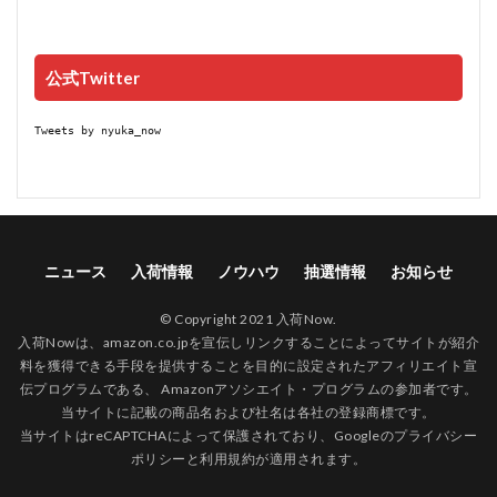
公式Twitter
Tweets by nyuka_now
ニュース
入荷情報
ノウハウ
抽選情報
お知らせ
© Copyright 2021 入荷Now.
入荷Nowは、amazon.co.jpを宣伝しリンクすることによってサイトが紹介
料を獲得できる手段を提供することを目的に設定されたアフィリエイト宣
伝プログラムである、 Amazonアソシエイト・プログラムの参加者です。
当サイトに記載の商品名および社名は各社の登録商標です。
当サイトはreCAPTCHAによって保護されており、Googleの
プライバシー
ポリシー
と
利用規約
が適用されます。