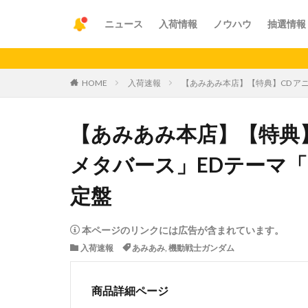
ニュース
入荷情報
ノウハウ
抽選情報
【重要
HOME
入荷速報
【あみあみ本店】【特典】CD アニメ
【あみあみ本店】【特典
メタバース」EDテーマ「Day
定盤
本ページのリンクには広告が含まれています。
入荷速報
あみあみ
,
機動戦士ガンダム
商品詳細ページ