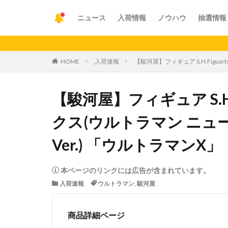
ニュース
入荷情報
ノウハウ
抽選情報
HOME
入荷速報
【駿河屋】フィギュア S.H.Figu
【駿河屋】フィギュア S.H.
クス(ウルトラマン ニュ
Ver.) 「ウルトラマンX」
本ページのリンクには広告が含まれています。
入荷速報
ウルトラマン
,
駿河屋
商品詳細ページ