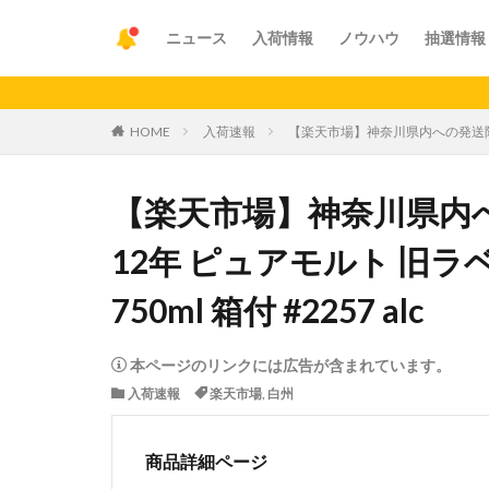
ニュース
入荷情報
ノウハウ
抽選情報
【重要
HOME
入荷速報
【楽天市場】神奈川県内への発送限定 サ
【楽天市場】神奈川県内へ
12年 ピュアモルト 旧ラ
750ml 箱付 #2257 alc
本ページのリンクには広告が含まれています。
入荷速報
楽天市場
,
白州
商品詳細ページ