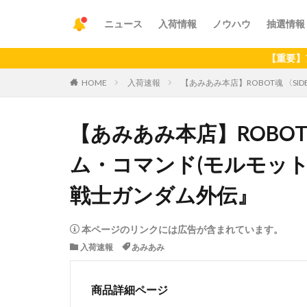
ニュース
入荷情報
ノウハウ
抽選情報
【重要】アプリの最
HOME
入荷速報
【あみあみ本店】ROBOT魂 〈SIDE 
【あみあみ本店】ROBOT魂 
ム・コマンド(モルモット隊仕様)
戦士ガンダム外伝』
本ページのリンクには広告が含まれています。
入荷速報
あみあみ
商品詳細ページ