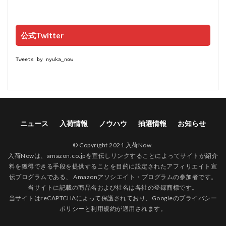
公式Twitter
Tweets by nyuka_now
ニュース
入荷情報
ノウハウ
抽選情報
お知らせ
© Copyright 2021 入荷Now.
入荷Nowは、amazon.co.jpを宣伝しリンクすることによってサイトが紹介
料を獲得できる手段を提供することを目的に設定されたアフィリエイト宣
伝プログラムである、 Amazonアソシエイト・プログラムの参加者です。
当サイトに記載の商品名および社名は各社の登録商標です。
当サイトはreCAPTCHAによって保護されており、Googleの
プライバシー
ポリシー
と
利用規約
が適用されます。