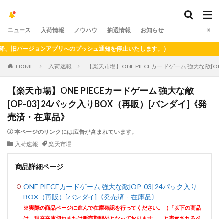
ニュース
入荷情報
ノウハウ
抽選情報
お知らせ
旧バージョンアプリへのプッシュ通知を停止いたします。）
HOME
入荷速報
【楽天市場】ONE PIECEカードゲーム 強大な敵[
【楽天市場】ONE PIECEカードゲーム 強大な敵
[OP-03] 24パック入りBOX（再販）[バンダイ]《発
売済・在庫品》
本ページのリンクには広告が含まれています。
入荷速報
楽天市場
商品詳細ページ
ONE PIECEカードゲーム 強大な敵[OP-03] 24パック入り
BOX（再販）[バンダイ]《発売済・在庫品》
※実際の商品ページに進んで在庫確認を行ってください。（「以下の商品
は、現在在庫切れまたは販売期間外となっております。」と表示されるペ