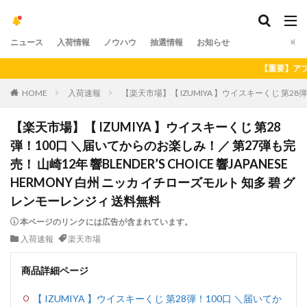
ニュース
入荷情報
ノウハウ
抽選情報
お知らせ
【重要】アプリの最
HOME
入荷速報
【楽天市場】【 IZUMIYA 】ウイスキーくじ 第28弾
【楽天市場】【 IZUMIYA 】ウイスキーくじ 第28
弾！100口 ＼届いてからのお楽しみ！／ 第27弾も完
売！ 山崎12年 響BLENDER’S CHOICE 響JAPANESE
HERMONY 白州 ニッカ イチローズモルト 知多 碧 グ
レンモーレンジィ 送料無料
本ページのリンクには広告が含まれています。
入荷速報
楽天市場
商品詳細ページ
【 IZUMIYA 】ウイスキーくじ 第28弾！100口 ＼届いてか