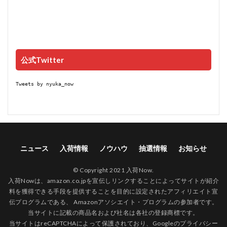
公式Twitter
Tweets by nyuka_now
ニュース
入荷情報
ノウハウ
抽選情報
お知らせ
© Copyright 2021 入荷Now.
入荷Nowは、amazon.co.jpを宣伝しリンクすることによってサイトが紹介
料を獲得できる手段を提供することを目的に設定されたアフィリエイト宣
伝プログラムである、 Amazonアソシエイト・プログラムの参加者です。
当サイトに記載の商品名および社名は各社の登録商標です。
当サイトはreCAPTCHAによって保護されており、Googleの
プライバシー