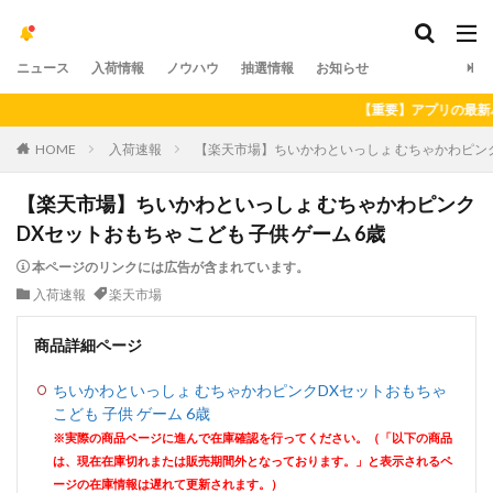
ニュース
入荷情報
ノウハウ
抽選情報
お知らせ
【重要】アプリの最新バージ
HOME
入荷速報
【楽天市場】ちいかわといっしょ むちゃかわピンクD
【楽天市場】ちいかわといっしょ むちゃかわピンク
DXセットおもちゃ こども 子供 ゲーム 6歳
本ページのリンクには広告が含まれています。
入荷速報
楽天市場
商品詳細ページ
ちいかわといっしょ むちゃかわピンクDXセットおもちゃ
こども 子供 ゲーム 6歳
※実際の商品ページに進んで在庫確認を行ってください。（「以下の商品
は、現在在庫切れまたは販売期間外となっております。」と表示されるペ
ージの在庫情報は遅れて更新されます。）