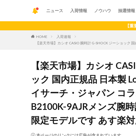
ニュース
入荷情報
ノウハウ
抽選情報
【重要】アプリ
HOME
入荷速報
【楽天市場】カシオ CASIO 腕時計 G-SHOCK ジーショック 国
【楽天市場】カシオ CASIO
ック 国内正規品 日本製 Love T
イサーチ・ジャパン コラ
B2100K-9AJRメン
限定モデルです あす楽対
本ページのリンクには広告が含まれています。